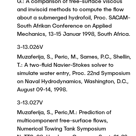
G.: A comparison of free-surface viscous
and inviscid methods to compute the flow
about a submerged hydrofoil, Proc. SACAM-
South Afrikan Conference on Applied
Mechanics, 13-15 Januar 1998, South Africa.
3-13.026V
Muzaferija, S., Peric, M., Sames, P.C., Shellin,
T.: A two-fluid Navier-Stokes solver to
simulate water entry, Proc. 22nd Symposium
on Naval Hydrodynamics, Washington, D.C.,
August 09-14, 1998.
3-13.027V
Muzaferija, S., Peric,M.: Prediction of
multicomponent free-surface flows,
Numerical Towing Tank Symposium