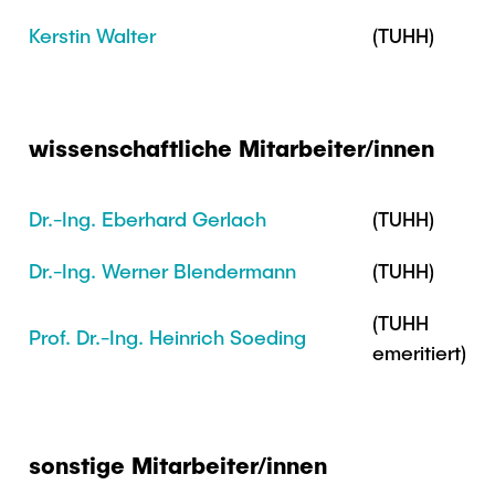
Intern
Lehre und Lernen
Interdisziplinärer Workshop des FSP
Kerstin Walter
(TUHH)
Forschung und Institute
„Biobasierte Prozesse und
Best Practices Lehre
Reaktortechnologien“
Hochschuldidaktik - ZLL
Studienbereich FIT
LearnING Center
wissenschaftliche Mitarbeiter/innen
Lehre im europäischen Verbund (ECIU)
WorkINGLab / Makerspace
Dr.-Ing. Eberhard Gerlach
(TUHH)
Institute im Überblick
Dr.-Ing. Werner Blendermann
(TUHH)
(TUHH
Prof. Dr.-Ing. Heinrich Soeding
emeritiert)
sonstige Mitarbeiter/innen