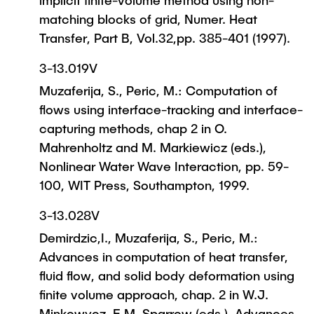
implicit finite-volume method using non-
matching blocks of grid, Numer. Heat
Transfer, Part B, Vol.32,pp. 385-401 (1997).
3-13.019V
Muzaferija, S., Peric, M.: Computation of
flows using interface-tracking and interface-
capturing methods, chap 2 in O.
Mahrenholtz and M. Markiewicz (eds.),
Nonlinear Water Wave Interaction, pp. 59-
100, WIT Press, Southampton, 1999.
3-13.028V
Demirdzic,I., Muzaferija, S., Peric, M.:
Advances in computation of heat transfer,
fluid flow, and solid body deformation using
finite volume approach, chap. 2 in W.J.
Minkowycz, E.M. Sparrow (eds.), Advances