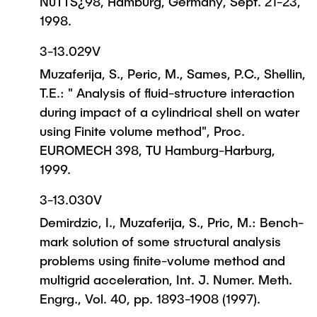
NuTTS¿98, Hamburg, Germany, Sept. 21-23,
1998.
3-13.029V
Muzaferija, S., Peric, M., Sames, P.C., Shellin,
T.E.: " Analysis of fluid-structure interaction
during impact of a cylindrical shell on water
using Finite volume method", Proc.
EUROMECH 398, TU Hamburg-Harburg,
1999.
3-13.030V
Demirdzic, I., Muzaferija, S., Pric, M.: Bench-
mark solution of some structural analysis
problems using finite-volume method and
multigrid acceleration, Int. J. Numer. Meth.
Engrg., Vol. 40, pp. 1893-1908 (1997).