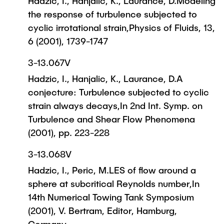
Hadzic, I., Hanjalic, K., Laurance, D.Modeling
the response of turbulence subjected to
cyclic irrotational strain,Physics of Fluids, 13,
6 (2001), 1739-1747
3-13.067V
Hadzic, I., Hanjalic, K., Laurance, D.A
conjecture: Turbulence subjected to cyclic
strain always decays,In 2nd Int. Symp. on
Turbulence and Shear Flow Phenomena
(2001), pp. 223-228
3-13.068V
Hadzic, I., Peric, M.LES of flow around a
sphere at subcritical Reynolds number,In
14th Numerical Towing Tank Symposium
(2001), V. Bertram, Editor, Hamburg,