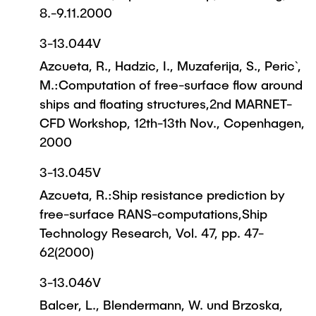
8.-9.11.2000
3-13.044V
Azcueta, R., Hadzic, I., Muzaferija, S., Peric`,
M.:Computation of free-surface flow around
ships and floating structures,2nd MARNET-
CFD Workshop, 12th-13th Nov., Copenhagen,
2000
3-13.045V
Azcueta, R.:Ship resistance prediction by
free-surface RANS-computations,Ship
Technology Research, Vol. 47, pp. 47-
62(2000)
3-13.046V
Balcer, L., Blendermann, W. und Brzoska,