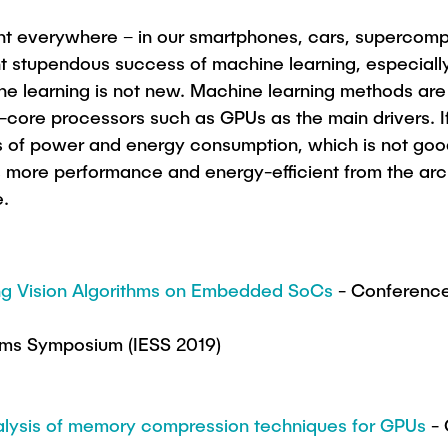
nt everywhere – in our smartphones, cars, supercomp
t stupendous success of machine learning, especially 
ne learning is not new. Machine learning methods ar
ore processors such as GPUs as the main drivers. If 
rms of power and energy consumption, which is not goo
ore performance and energy-efficient from the arch
e.
ting Vision Algorithms on Embedded SoCs
- Conferenc
ems Symposium (IESS 2019)
alysis of memory compression techniques for GPUs
- 