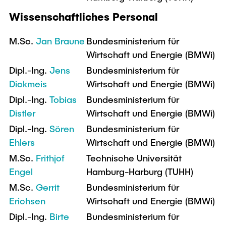
Intern
Lehre und Lernen
Interdisziplinärer Workshop des FSP
Wissenschaftliches Personal
Forschung und Institute
„Biobasierte Prozesse und
Best Practices Lehre
Reaktortechnologien“
Hochschuldidaktik - ZLL
M.Sc.
Jan Braune
Bundesministerium für
Studienbereich FIT
Wirtschaft und Energie (BMWi)
LearnING Center
Dipl.-Ing.
Jens
Bundesministerium für
Lehre im europäischen Verbund (ECIU)
Dickmeis
Wirtschaft und Energie (BMWi)
WorkINGLab / Makerspace
Dipl.-Ing.
Tobias
Bundesministerium für
Distler
Wirtschaft und Energie (BMWi)
Institute im Überblick
Dipl.-Ing.
Sören
Bundesministerium für
Ehlers
Wirtschaft und Energie (BMWi)
M.Sc.
Frithjof
Technische Universität
Engel
Hamburg-Harburg (TUHH)
M.Sc.
Gerrit
Bundesministerium für
Erichsen
Wirtschaft und Energie (BMWi)
Dipl.-Ing.
Birte
Bundesministerium für