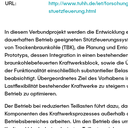
Intern
Lehre und Lernen
URL:
http://www.tuhh.de/iet/forschung
Interdisziplinärer Workshop des FSP
Forschung und Institute
stuetzfeuerung.html
„Biobasierte Prozesse und
Best Practices Lehre
Reaktortechnologien“
Hochschuldidaktik - ZLL
Studienbereich FIT
In diesem Verbundprojekt werden die Entwicklung e
LearnING Center
dauerhaften Betrieb geeigneten Stützfeuerungssys
Lehre im europäischen Verbund (ECIU)
von Trockenbraunkohle (TBK), die Planung und Erri
WorkINGLab / Makerspace
Prototyps, dessen Integration in einen bestehende
braunkohlebefeuerten Kraftwerksblock, sowie die 
Institute im Überblick
der Funktionalität einschließlich substantieller Bela
beabsichtigt. Übergeordnetes Ziel des Vorhabens is
Lastflexibilität bestehender Kraftwerke zu steigern
Betrieb zu optimieren.
Der Betrieb bei reduzierten Teillasten führt dazu, da
Komponenten des Kraftwerksprozesses außerhalb 
Betriebsbereiches arbeiten. Um den Betrieb des u