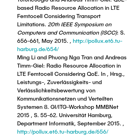
Intern
Lehre und Lernen
Interdisziplinärer Workshop des FSP
based Radio Resource Allocation in LTE
Forschung und Institute
„Biobasierte Prozesse und
Best Practices Lehre
Femtocell Considering Transport
Reaktortechnologien“
Hochschuldidaktik - ZLL
Limitations.
20th IEEE Symposium on
Studienbereich FIT
Computers and Communication (ISCC)
: S.
LearnING Center
656-661, May 2015. ,
http://pollux.et6.tu-
Lehre im europäischen Verbund (ECIU)
harburg.de/654/
WorkINGLab / Makerspace
Ming Li and Phuong Nga Tran and Andreas
Timm-Giel: Radio Resource Allocation in
Institute im Überblick
LTE Femtocell Considering QoE. In , Hrsg.,
Leistungs-, Zuverlässigkeits- und
Verlässlichkeitsbewertung von
Kommunikationsnetzen und Verteilten
Systemen 8. GI/ITG-Workshop MMBNet
2015 , S. 55-62. Universität Hamburg,
Department Informatik, September 2015. ,
http://pollux.et6.tu-harburg.de/656/