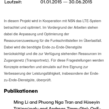
Laufzeit:
01.01.2015 — 30.06.2015
Newsroom
Beratung und Kontakt
Studiengänge
UNU HUB "Engineering to Face Climate
Austauschstudium
Change"
Pressemitteilungen
Neu an der TUHH
Forschung und Institute
Intercultural Hub
Flyer und Broschüren
In diesem Projekt wird in Kooperation mit NSN das LTE-System
Rund ums Studium
(Gast)Wissenschaftler*innen
Forschungsförderung
Technologie und Innovation in der Bildung
betrachtet und optimiert. Im Vordergrund der Arbeiten stehen
Magazin spektrum
Studienorganisation
dabei die Anpassung und Optimierung der
News
Veranstaltungen
Partnerships and Strategy
Early Career Researchers
Ressourcenzuweisung für die Funkschnittstellen im Überlastfall.
AI in Education
Studiengänge
Partnerhochschulen Studierendenaustausch
Dabei wird die benötigte Ende-zu-Ende-Dienstgüte
Merchandise-Shop
Forschung und Institute
Gute Wissenschaftliche Praxis
berücksichtigt und die zur Verfügung stehenden Ressourcen im
Eine Partnerschaft vereinbaren
Für Absolventinnen und Absolventen
Zugangsnetz (Transportnetz). Für diese Fragestellungen werden
Arbeiten an der TU Hamburg
Strategie
Management-Wissenschaften und Technologie
Alumni
Future Lectures
Konzepte entworfen und simulativ auf ihre Eignung zur
ECIU University
Stellenausschreibungen
Berufseinstieg - Career Center
Verbesserung der Leistungsfähigkeit, insbesondere der Ende-
Team
Studiengänge
zu-Ende-Dienstgüte, überprüft.
Berufsausbildung und Praktika
Graduiertenakademie
Contacts & International Team
Forschung und Institute
Berufungen
Promotion und Habilitation
Publikationen
Neue Mitarbeitende
Wissenschaftliche Weiterbildung
Neues aus der Forschung &
Maschinenbau
Ming Li and Phuong Nga Tran and Hüseyin
Transfer
Tütüncüoglu and Andreas Timm-Giel: QoE-
Studiengänge