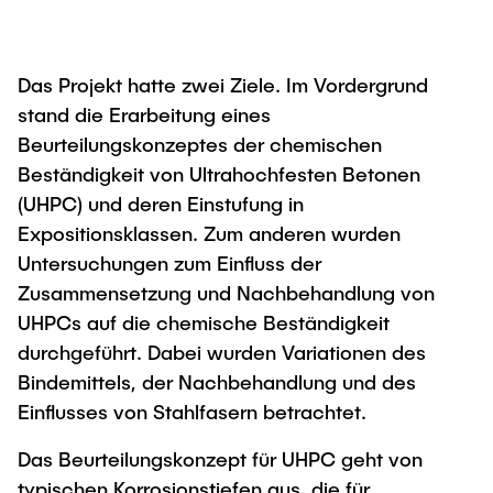
Intern
Lehre und Lernen
Interdisziplinärer Workshop des FSP
Forschung und Institute
„Biobasierte Prozesse und
Best Practices Lehre
Reaktortechnologien“
Das Projekt hatte zwei Ziele. Im Vordergrund
Hochschuldidaktik - ZLL
Studienbereich FIT
stand die Erarbeitung eines
LearnING Center
Beurteilungskonzeptes der chemischen
Lehre im europäischen Verbund (ECIU)
Beständigkeit von Ultrahochfesten Betonen
WorkINGLab / Makerspace
(UHPC) und deren Einstufung in
Expositionsklassen. Zum anderen wurden
Institute im Überblick
Untersuchungen zum Einfluss der
Zusammensetzung und Nachbehandlung von
UHPCs auf die chemische Beständigkeit
durchgeführt. Dabei wurden Variationen des
Bindemittels, der Nachbehandlung und des
Einflusses von Stahlfasern betrachtet.
Das Beurteilungskonzept für UHPC geht von
typischen Korrosionstiefen aus, die für