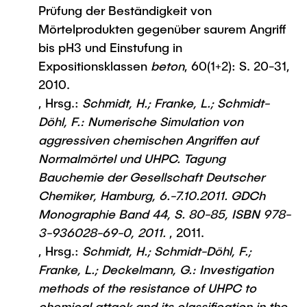
Prüfung der Beständigkeit von
Mörtelprodukten gegenüber saurem Angriff
bis pH3 und Einstufung in
Expositionsklassen
beton
, 60(1+2): S. 20-31,
2010.
, Hrsg.:
Schmidt, H.; Franke, L.; Schmidt-
Döhl, F.: Numerische Simulation von
aggressiven chemischen Angriffen auf
Normalmörtel und UHPC. Tagung
Bauchemie der Gesellschaft Deutscher
Chemiker, Hamburg, 6.-7.10.2011. GDCh
Monographie Band 44, S. 80-85, ISBN 978-
3-936028-69-0, 2011.
, 2011.
, Hrsg.:
Schmidt, H.; Schmidt-Döhl, F.;
Franke, L.; Deckelmann, G.: Investigation
methods of the resistance of UHPC to
chemical attack and its classification in the