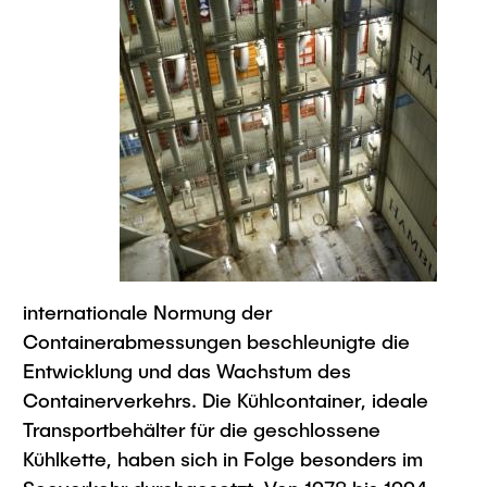
Intern
Lehre und Lernen
Interdisziplinärer Workshop des FSP
Forschung und Institute
„Biobasierte Prozesse und
Best Practices Lehre
Reaktortechnologien“
Hochschuldidaktik - ZLL
Studienbereich FIT
LearnING Center
Lehre im europäischen Verbund (ECIU)
WorkINGLab / Makerspace
Institute im Überblick
internationale Normung der
Containerabmessungen beschleunigte die
Entwicklung und das Wachstum des
Containerverkehrs. Die Kühlcontainer, ideale
Transportbehälter für die geschlossene
Kühlkette, haben sich in Folge besonders im