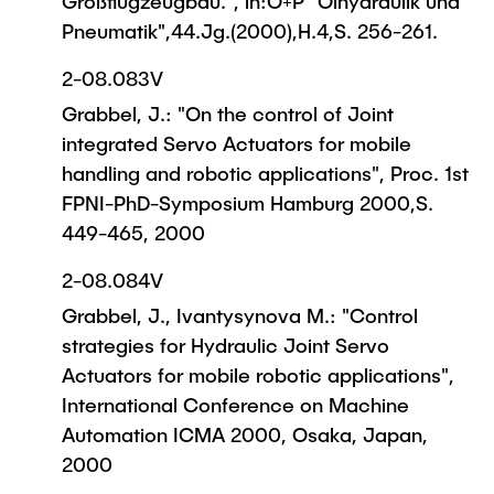
Großflugzeugbau.", in:O+P "Ölhydraulik und
Pneumatik",44.Jg.(2000),H.4,S. 256-261.
2-08.083V
Grabbel, J.: "On the control of Joint
integrated Servo Actuators for mobile
handling and robotic applications", Proc. 1st
FPNI-PhD-Symposium Hamburg 2000,S.
449-465, 2000
2-08.084V
Grabbel, J., Ivantysynova M.: "Control
strategies for Hydraulic Joint Servo
Actuators for mobile robotic applications",
International Conference on Machine
Automation ICMA 2000, Osaka, Japan,
2000