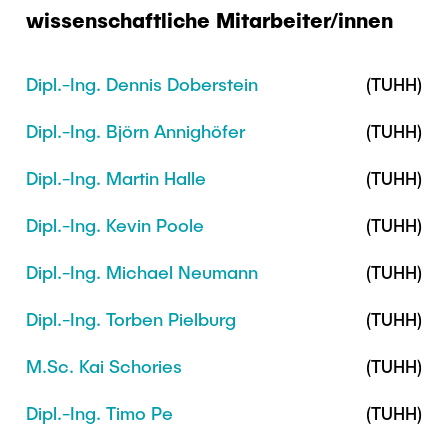
Intern
Lehre und Lernen
Interdisziplinärer Workshop des FSP
wissenschaftliche Mitarbeiter/innen
Forschung und Institute
„Biobasierte Prozesse und
Best Practices Lehre
Reaktortechnologien“
Hochschuldidaktik - ZLL
Dipl.-Ing. Dennis Doberstein
(TUHH)
Studienbereich FIT
LearnING Center
Dipl.-Ing. Björn Annighöfer
(TUHH)
Lehre im europäischen Verbund (ECIU)
Dipl.-Ing. Martin Halle
(TUHH)
WorkINGLab / Makerspace
Dipl.-Ing. Kevin Poole
(TUHH)
Institute im Überblick
Dipl.-Ing. Michael Neumann
(TUHH)
Dipl.-Ing. Torben Pielburg
(TUHH)
M.Sc. Kai Schories
(TUHH)
Dipl.-Ing. Timo Pe
(TUHH)