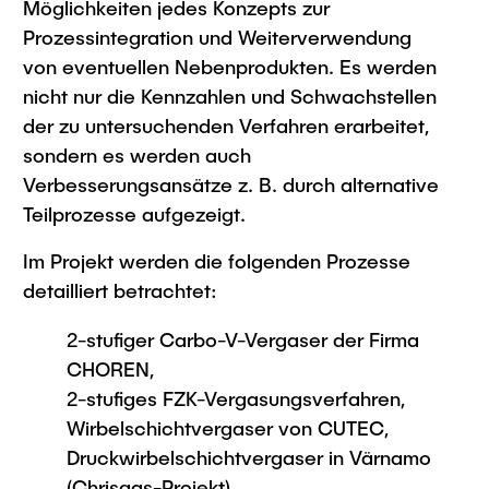
Intern
Lehre und Lernen
Möglichkeiten jedes Konzepts zur
Interdisziplinärer Workshop des FSP
Prozessintegration und Weiterverwendung
Forschung und Institute
„Biobasierte Prozesse und
Best Practices Lehre
von eventuellen Nebenprodukten. Es werden
Reaktortechnologien“
Hochschuldidaktik - ZLL
Studienbereich FIT
nicht nur die Kennzahlen und Schwachstellen
LearnING Center
der zu untersuchenden Verfahren erarbeitet,
sondern es werden auch
Lehre im europäischen Verbund (ECIU)
Verbesserungsansätze z. B. durch alternative
WorkINGLab / Makerspace
Teilprozesse aufgezeigt.
Institute im Überblick
Im Projekt werden die folgenden Prozesse
detailliert betrachtet:
2-stufiger Carbo-V-Vergaser der Firma
CHOREN,
2-stufiges FZK-Vergasungsverfahren,
Wirbelschichtvergaser von CUTEC,
Druckwirbelschichtvergaser in Värnamo
(Chrisgas-Projekt),