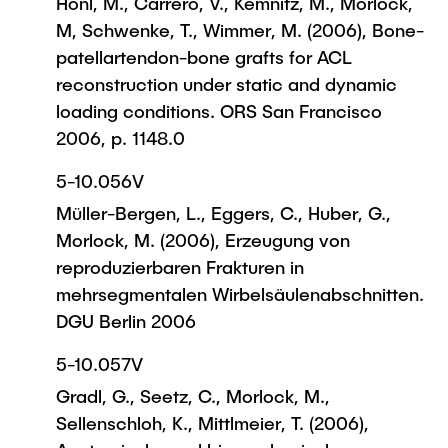
Honl, M., Carrero, V., Kemnitz, M., Morlock,
M, Schwenke, T., Wimmer, M. (2006), Bone-
patellartendon-bone grafts for ACL
reconstruction under static and dynamic
loading conditions. ORS San Francisco
2006, p. 1148.0
5-10.056V
Müller-Bergen, L., Eggers, C., Huber, G.,
Morlock, M. (2006), Erzeugung von
reproduzierbaren Frakturen in
mehrsegmentalen Wirbelsäulenabschnitten.
DGU Berlin 2006
5-10.057V
Gradl, G., Seetz, C., Morlock, M.,
Sellenschloh, K., Mittlmeier, T. (2006),