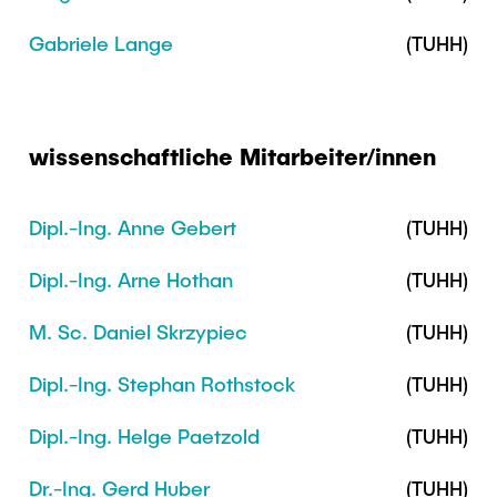
Intern
Lehre und Lernen
Interdisziplinärer Workshop des FSP
Forschung und Institute
Gabriele Lange
(TUHH)
„Biobasierte Prozesse und
Best Practices Lehre
Reaktortechnologien“
Hochschuldidaktik - ZLL
Studienbereich FIT
LearnING Center
wissenschaftliche Mitarbeiter/innen
Lehre im europäischen Verbund (ECIU)
WorkINGLab / Makerspace
Dipl.-Ing. Anne Gebert
(TUHH)
Institute im Überblick
Dipl.-Ing. Arne Hothan
(TUHH)
M. Sc. Daniel Skrzypiec
(TUHH)
Dipl.-Ing. Stephan Rothstock
(TUHH)
Dipl.-Ing. Helge Paetzold
(TUHH)
Dr.-Ing. Gerd Huber
(TUHH)