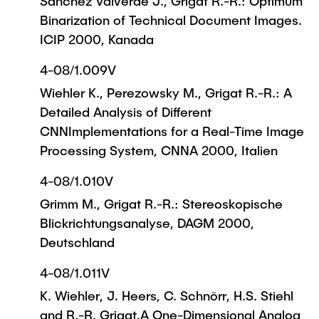
Sánchez Valverde J., Grigat R.-R.: Optimum
Binarization of Technical Document Images.
ICIP 2000, Kanada
4-08/1.009V
Wiehler K., Perezowsky M., Grigat R.-R.: A
Detailed Analysis of Different
CNNImplementations for a Real-Time Image
Processing System, CNNA 2000, Italien
4-08/1.010V
Grimm M., Grigat R.-R.: Stereoskopische
Blickrichtungsanalyse, DAGM 2000,
Deutschland
4-08/1.011V
K. Wiehler, J. Heers, C. Schnörr, H.S. Stiehl
and R.-R. Grigat.A One-Dimensional Analog