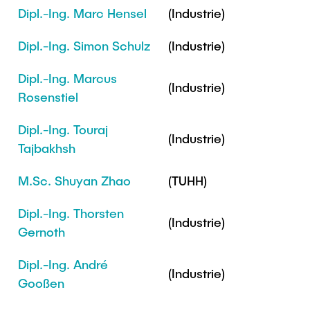
Intern
Lehre und Lernen
Interdisziplinärer Workshop des FSP
Dipl.-Ing. Marc Hensel
(Industrie)
Forschung und Institute
„Biobasierte Prozesse und
Best Practices Lehre
Dipl.-Ing. Simon Schulz
(Industrie)
Reaktortechnologien“
Hochschuldidaktik - ZLL
Studienbereich FIT
LearnING Center
Dipl.-Ing. Marcus
(Industrie)
Rosenstiel
Lehre im europäischen Verbund (ECIU)
WorkINGLab / Makerspace
Dipl.-Ing. Touraj
(Industrie)
Tajbakhsh
Institute im Überblick
M.Sc. Shuyan Zhao
(TUHH)
Dipl.-Ing. Thorsten
(Industrie)
Gernoth
Dipl.-Ing. André
(Industrie)
Gooßen