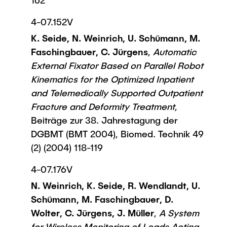
162
4-07.152V
K. Seide, N. Weinrich, U. Schümann, M.
Faschingbauer, C. Jürgens
,
Automatic
External Fixator Based on Parallel Robot
Kinematics for the Optimized Inpatient
and Telemedically Supported Outpatient
Fracture and Deformity Treatment
,
Beiträge zur 38. Jahrestagung der
DGBMT (BMT 2004), Biomed. Technik 49
(2) (2004) 118-119
4-07.176V
N. Weinrich, K. Seide, R. Wendlandt, U.
Schümann, M. Faschingbauer, D.
Wolter, C. Jürgens, J. Müller
,
A System
for Wireless Monitoring of Loads Acting