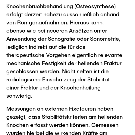
Intern
Lehre und Lernen
Interdisziplinärer Workshop des FSP
Knochenbruchbehandlung (Osteosynthese)
Forschung und Institute
„Biobasierte Prozesse und
Best Practices Lehre
erfolgt derzeit nahezu ausschließlich anhand
Reaktortechnologien“
von Röntgenaufnahmen. Hieraus kann,
Hochschuldidaktik - ZLL
Studienbereich FIT
ebenso wie bei neueren Ansätzen unter
LearnING Center
Anwendung der Sonografie oder Sonometrie,
Lehre im europäischen Verbund (ECIU)
lediglich indirekt auf die für das
WorkINGLab / Makerspace
therapeutische Vorgehen eigentlich relevante
mechanische Festigkeit der heilenden Fraktur
Institute im Überblick
geschlossen werden. Nicht selten ist die
radiologische Einschätzung der Stabilität
einer Fraktur und der Knochenheilung
schwierig.
Messungen an externen Fixateuren haben
gezeigt, dass Stabilitätskriterien am heilenden
Knochen erfasst werden können. Gemessen
wurden hierbei die wirkenden Kräfte am