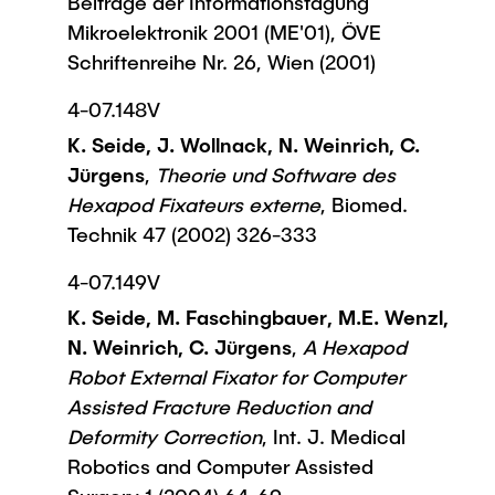
Beiträge der Informationstagung
Mikroelektronik 2001 (ME'01), ÖVE
Schriftenreihe Nr. 26, Wien (2001)
4-07.148V
K. Seide, J. Wollnack, N. Weinrich, C.
Jürgens
,
Theorie und Software des
Hexapod Fixateurs externe
, Biomed.
Technik 47 (2002) 326-333
4-07.149V
K. Seide, M. Faschingbauer, M.E. Wenzl,
N. Weinrich, C. Jürgens
,
A Hexapod
Robot External Fixator for Computer
Assisted Fracture Reduction and
Deformity Correction
, Int. J. Medical
Robotics and Computer Assisted