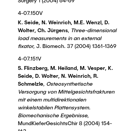
Surgery 1 (2004) 64-69
4-07.150V
K. Seide, N. Weinrich, M.E. Wenzl, D.
Wolter, Ch. Jürgens
,
Three-dimensional
load measurements in an external
fixator
, J. Biomech. 37 (2004) 1361-1369
4-07.151V
S. Flinzberg, M. Heiland, M. Vesper, K.
Seide, D. Wolter, N. Weinrich, R.
Schmelzle
,
Osteosynthetische
Versorgung von Mittelgesichtsfrakturen
mit einem multidirektionalen
winkelstabilen Plattensystem.
Biomechanische Ergebnisse
,
MundKieferGesichtsChir 8 (2004) 154-