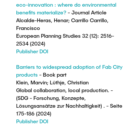
Newsroom
eco-innovation : where do environmental
Beratung und Kontakt
Studiengänge
UNU HUB "Engineering to Face Climate
Austauschstudium
benefits materialize?
- Journal Article
Change"
Pressemitteilungen
Neu an der TUHH
Forschung und Institute
Intercultural Hub
Alcalde-Heras, Henar; Carrillo Carrillo,
Flyer und Broschüren
Rund ums Studium
Francisco
(Gast)Wissenschaftler*innen
Forschungsförderung
Technologie und Innovation in der Bildung
Magazin spektrum
Studienorganisation
European Planning Studies 32 (12): 2516-
News
2534 (2024)
Veranstaltungen
Partnerships and Strategy
Early Career Researchers
AI in Education
Studiengänge
Publisher DOI
Partnerhochschulen Studierendenaustausch
Merchandise-Shop
Forschung und Institute
Gute Wissenschaftliche Praxis
Eine Partnerschaft vereinbaren
Für Absolventinnen und Absolventen
Barriers to widespread adoption of Fab City
Arbeiten an der TU Hamburg
Strategie
products
- Book part
Management-Wissenschaften und Technologie
Alumni
Future Lectures
Klein, Marvin; Lüthje, Christian
ECIU University
Stellenausschreibungen
Berufseinstieg - Career Center
Global collaboration, local production. -
Team
Studiengänge
Berufsausbildung und Praktika
Graduiertenakademie
(SDG - Forschung, Konzepte,
Contacts & International Team
Forschung und Institute
Berufungen
Lösungsansätze zur Nachhaltigkeit) . - Seite
Promotion und Habilitation
175-186 (2024)
Neue Mitarbeitende
Wissenschaftliche Weiterbildung
Neues aus der Forschung &
Maschinenbau
Publisher DOI
Transfer
Studiengänge