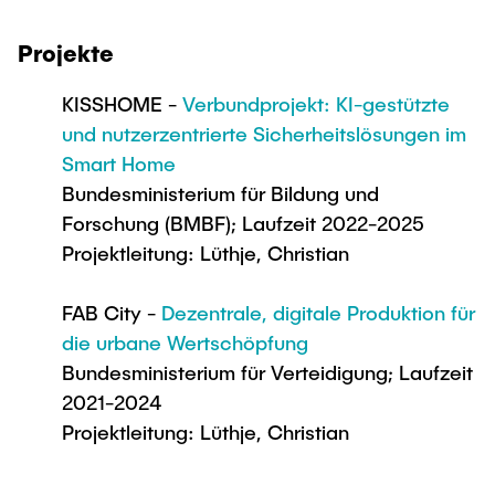
Intern
Lehre und Lernen
Interdisziplinärer Workshop des FSP
Forschung und Institute
„Biobasierte Prozesse und
Best Practices Lehre
Projekte
Reaktortechnologien“
Hochschuldidaktik - ZLL
Studienbereich FIT
KISSHOME -
Verbundprojekt: KI-gestützte
LearnING Center
und nutzerzentrierte Sicherheitslösungen im
Lehre im europäischen Verbund (ECIU)
Smart Home
Bundesministerium für Bildung und
WorkINGLab / Makerspace
Forschung (BMBF); Laufzeit 2022-2025
Institute im Überblick
Projektleitung: Lüthje, Christian
FAB City -
Dezentrale, digitale Produktion für
die urbane Wertschöpfung
Bundesministerium für Verteidigung; Laufzeit
2021-2024
Projektleitung: Lüthje, Christian