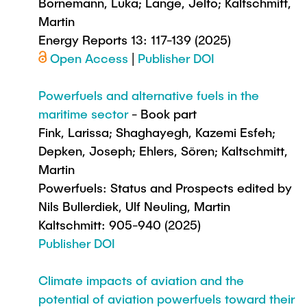
Intern
Bornemann, Luka; Lange, Jelto; Kaltschmitt,
Lehre und Lernen
Interdisziplinärer Workshop des FSP
Martin
Forschung und Institute
„Biobasierte Prozesse und
Best Practices Lehre
Energy Reports 13: 117-139 (2025)
Reaktortechnologien“
Hochschuldidaktik - ZLL
Studienbereich FIT
Open Access
|
Publisher DOI
LearnING Center
Powerfuels and alternative fuels in the
Lehre im europäischen Verbund (ECIU)
maritime sector
- Book part
WorkINGLab / Makerspace
Fink, Larissa; Shaghayegh, Kazemi Esfeh;
Depken, Joseph; Ehlers, Sören; Kaltschmitt,
Institute im Überblick
Martin
Powerfuels: Status and Prospects edited by
Nils Bullerdiek, Ulf Neuling, Martin
Kaltschmitt: 905-940 (2025)
Publisher DOI
Climate impacts of aviation and the
potential of aviation powerfuels toward their