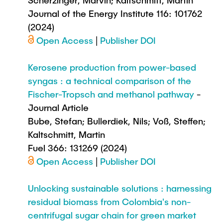
Scherzinger, Marvin; Kaltschmitt, Martin
Journal of the Energy Institute 116: 101762
(2024)
Open Access
|
Publisher DOI
Kerosene production from power-based
syngas : a technical comparison of the
Fischer-Tropsch and methanol pathway
-
Journal Article
Bube, Stefan; Bullerdiek, Nils; Voß, Steffen;
Kaltschmitt, Martin
Fuel 366: 131269 (2024)
Open Access
|
Publisher DOI
Unlocking sustainable solutions : harnessing
residual biomass from Colombia's non-
centrifugal sugar chain for green market