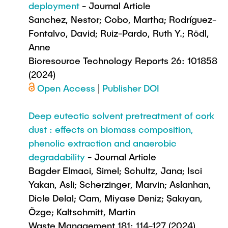
deployment
- Journal Article
Sanchez, Nestor; Cobo, Martha; Rodríguez-
Fontalvo, David; Ruiz-Pardo, Ruth Y.; Rödl,
Anne
Bioresource Technology Reports 26: 101858
(2024)
Open Access
|
Publisher DOI
Deep eutectic solvent pretreatment of cork
dust : effects on biomass composition,
phenolic extraction and anaerobic
degradability
- Journal Article
Bagder Elmaci, Simel; Schultz, Jana; Isci
Yakan, Asli; Scherzinger, Marvin; Aslanhan,
Dicle Delal; Cam, Miyase Deniz; Şakıyan,
Özge; Kaltschmitt, Martin
Waste Management 181: 114-127 (2024)