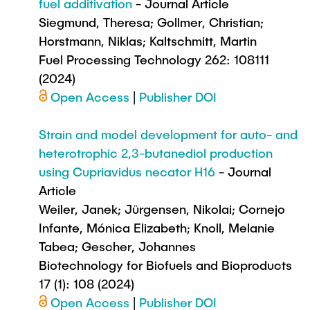
fuel additivation
- Journal Article
Siegmund, Theresa; Gollmer, Christian;
Horstmann, Niklas; Kaltschmitt, Martin
Fuel Processing Technology 262: 108111
(2024)
Open Access
|
Publisher DOI
Strain and model development for auto- and
heterotrophic 2,3-butanediol production
using Cupriavidus necator H16
- Journal
Article
Weiler, Janek; Jürgensen, Nikolai; Cornejo
Infante, Mónica Elizabeth; Knoll, Melanie
Tabea; Gescher, Johannes
Biotechnology for Biofuels and Bioproducts
17 (1): 108 (2024)
Open Access
|
Publisher DOI