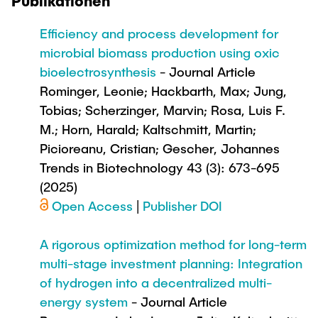
Publikationen
Newsroom
Beratung und Kontakt
Studiengänge
UNU HUB "Engineering to Face Climate
Austauschstudium
Efficiency and process development for
Change"
Pressemitteilungen
Neu an der TUHH
Forschung und Institute
Intercultural Hub
microbial biomass production using oxic
Flyer und Broschüren
Rund ums Studium
bioelectrosynthesis
- Journal Article
(Gast)Wissenschaftler*innen
Forschungsförderung
Technologie und Innovation in der Bildung
Magazin spektrum
Studienorganisation
Rominger, Leonie; Hackbarth, Max; Jung,
News
Veranstaltungen
Partnerships and Strategy
Tobias; Scherzinger, Marvin; Rosa, Luis F.
Early Career Researchers
AI in Education
Studiengänge
M.; Horn, Harald; Kaltschmitt, Martin;
Partnerhochschulen Studierendenaustausch
Merchandise-Shop
Picioreanu, Cristian; Gescher, Johannes
Forschung und Institute
Gute Wissenschaftliche Praxis
Eine Partnerschaft vereinbaren
Für Absolventinnen und Absolventen
Trends in Biotechnology 43 (3): 673-695
Arbeiten an der TU Hamburg
Strategie
Management-Wissenschaften und Technologie
(2025)
Alumni
Future Lectures
Open Access
|
Publisher DOI
ECIU University
Stellenausschreibungen
Berufseinstieg - Career Center
Team
Studiengänge
Berufsausbildung und Praktika
Graduiertenakademie
Contacts & International Team
A rigorous optimization method for long-term
Forschung und Institute
Berufungen
Promotion und Habilitation
multi-stage investment planning: Integration
Neue Mitarbeitende
of hydrogen into a decentralized multi-
Wissenschaftliche Weiterbildung
Neues aus der Forschung &
Maschinenbau
energy system
- Journal Article
Transfer
Studiengänge