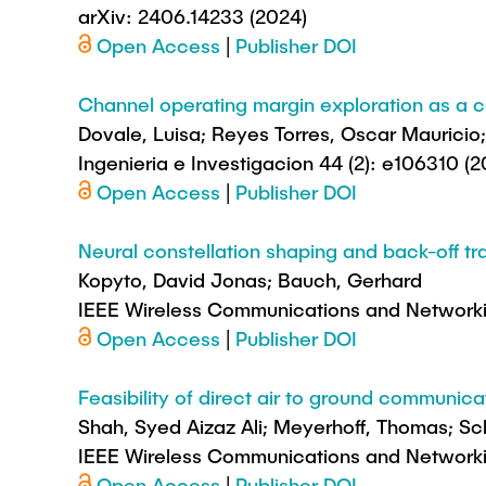
arXiv: 2406.14233 (2024)
Open Access
|
Publisher DOI
Channel operating margin exploration as a c
Dovale, Luisa; Reyes Torres, Oscar Mauricio;
Ingenieria e Investigacion 44 (2): e106310 (2
Open Access
|
Publisher DOI
Neural constellation shaping and back-off tr
Kopyto, David Jonas; Bauch, Gerhard
IEEE Wireless Communications and Networ
Open Access
|
Publisher DOI
Feasibility of direct air to ground communica
Shah, Syed Aizaz Ali; Meyerhoff, Thomas; Sc
IEEE Wireless Communications and Networ
Open Access
|
Publisher DOI