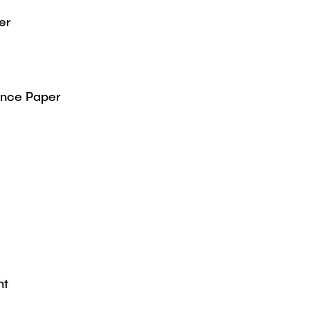
er
nce Paper
nt