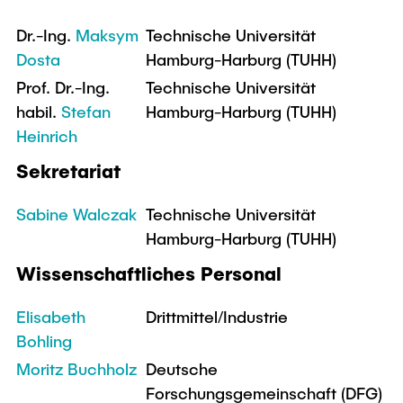
Intern
Lehre und Lernen
Interdisziplinärer Workshop des FSP
Forschung und Institute
Dr.-Ing.
Maksym
Technische Universität
„Biobasierte Prozesse und
Best Practices Lehre
Dosta
Hamburg-Harburg (TUHH)
Reaktortechnologien“
Hochschuldidaktik - ZLL
Studienbereich FIT
Prof. Dr.-Ing.
Technische Universität
LearnING Center
habil.
Stefan
Hamburg-Harburg (TUHH)
Lehre im europäischen Verbund (ECIU)
Heinrich
WorkINGLab / Makerspace
Sekretariat
Institute im Überblick
Sabine Walczak
Technische Universität
Hamburg-Harburg (TUHH)
Wissenschaftliches Personal
Elisabeth
Drittmittel/Industrie
Bohling
Moritz Buchholz
Deutsche
Forschungsgemeinschaft (DFG)