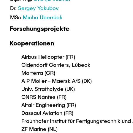
Dr.
Sergey Yakubov
MSc
Micha Überrück
Forschungsprojekte
Kooperationen
Airbus Helicopter (FR)
Oldendorff Carriers, Lübeck
Marterra (GR)
A P Moller - Maersk A/S (DK)
Univ. Strathclyde (UK)
CNRS Nantes (FR)
Altair Engineering (FR)
Dassaul Aviation (FR)
Fraunhofer Institut für Fertigungstechnik u
ZF Marine (NL)