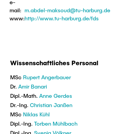
e-
mail:
m.abdel-maksoud@tu-harburg.de
www:
http://www.tu-harburg.de/fds
Wissenschaftliches Personal
MSc
Rupert Angerbauer
Dr.
Amir Banari
Dipl.-Math.
Anne Gerdes
Dr.-Ing.
Christian Janßen
MSc
Niklas Kühl
Dipl.-Ing.
Torben Mühlbach
Dipl.-Ing.
Svenja Völkner