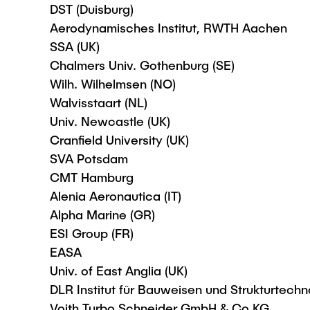
DST (Duisburg)
Aerodynamisches Institut, RWTH Aachen
SSA (UK)
Chalmers Univ. Gothenburg (SE)
Wilh. Wilhelmsen (NO)
Walvisstaart (NL)
Univ. Newcastle (UK)
Cranfield University (UK)
SVA Potsdam
CMT Hamburg
Alenia Aeronautica (IT)
Alpha Marine (GR)
ESI Group (FR)
EASA
Univ. of East Anglia (UK)
DLR Institut für Bauweisen und Strukturtechno
Voith Turbo Schneider GmbH & Co KG