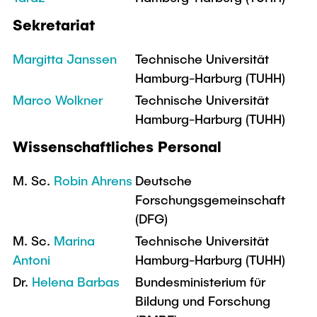
Intern
Lehre und Lernen
Interdisziplinärer Workshop des FSP
Sekretariat
Forschung und Institute
„Biobasierte Prozesse und
Best Practices Lehre
Reaktortechnologien“
Hochschuldidaktik - ZLL
Margitta Janssen
Technische Universität
Studienbereich FIT
Hamburg-Harburg (TUHH)
LearnING Center
Marco Wolkner
Technische Universität
Lehre im europäischen Verbund (ECIU)
Hamburg-Harburg (TUHH)
WorkINGLab / Makerspace
Wissenschaftliches Personal
Institute im Überblick
M. Sc.
Robin Ahrens
Deutsche
Forschungsgemeinschaft
(DFG)
M. Sc.
Marina
Technische Universität
Antoni
Hamburg-Harburg (TUHH)
Dr.
Helena Barbas
Bundesministerium für
Bildung und Forschung