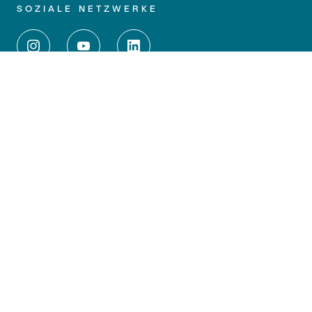
SOZIALE NETZWERKE
WEITERFÜHRENDE LINKS
Impressum
Datenschutz
Barrierefreiheit
Kontakt
Anfahrt
Medien und Presse