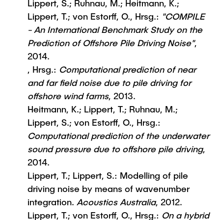
Lippert, S.; Ruhnau, M.; Heitmann, K.;
Lippert, T.; von Estorff, O., Hrsg.:
"COMPILE
- An International Benchmark Study on the
Prediction of Offshore Pile Driving Noise"
,
2014.
, Hrsg.:
Computational prediction of near
and far field noise due to pile driving for
offshore wind farms
, 2013.
Heitmann, K.; Lippert, T.; Ruhnau, M.;
Lippert, S.; von Estorff, O., Hrsg.:
Computational prediction of the underwater
sound pressure due to offshore pile driving
,
2014.
Lippert, T.; Lippert, S.: Modelling of pile
driving noise by means of wavenumber
integration.
Acoustics Australia
, 2012.
Lippert, T.; von Estorff, O., Hrsg.:
On a hybrid