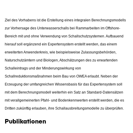
Intern
Lehre und Lernen
Interdisziplinärer Workshop des FSP
Forschung und Institute
„Biobasierte Prozesse und
Best Practices Lehre
Reaktortechnologien“
Ziel des Vorhabens ist die Erstellung eines integralen Berechnungsmodells
Hochschuldidaktik - ZLL
Studienbereich FIT
zur Vorhersage des Unterwasserschalls bei Rammarbeiten im Offshore-
LearnING Center
Bereich mit und ohne Verwendung von Schallschutzsystemen. Aufbauend
Lehre im europäischen Verbund (ECIU)
hierauf soll ergänzend ein Expertensystem erstellt werden, das einem
erweiterten Anwenderkreis, wie beispielsweise Zulassungsbehörden,
WorkINGLab / Makerspace
Naturschutzämtern und Biologen, Abschätzungen des zu erwartenden
Institute im Überblick
Schalleintrags und der Minderungswirkung von
Schallreduktionsmaßnahmen beim Bau von OWEA erlaubt. Neben der
Erzeugung der umfangreichen Wissensbasis für das Expertensystem soll
mit dem Berechnungsmodell weiterhin ein Satz an Standard-Datensätzen
mit verallgemeinerten Pfahl- und Bodenkennwerten erstellt werden, die es
Dritten zukünftig erlauben, ihre Schallausbreitungsmodelle zu überprüfen.
Publikationen