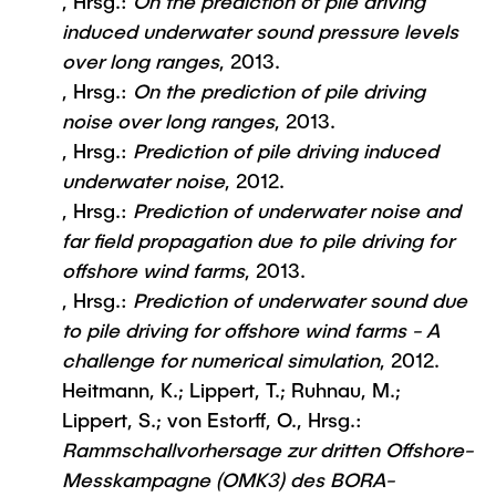
, Hrsg.:
On the prediction of pile driving
induced underwater sound pressure levels
over long ranges
, 2013.
, Hrsg.:
On the prediction of pile driving
noise over long ranges
, 2013.
, Hrsg.:
Prediction of pile driving induced
underwater noise
, 2012.
, Hrsg.:
Prediction of underwater noise and
far field propagation due to pile driving for
offshore wind farms
, 2013.
, Hrsg.:
Prediction of underwater sound due
to pile driving for offshore wind farms - A
challenge for numerical simulation
, 2012.
Heitmann, K.; Lippert, T.; Ruhnau, M.;
Lippert, S.; von Estorff, O., Hrsg.:
Rammschallvorhersage zur dritten Offshore-
Messkampagne (OMK3) des BORA-