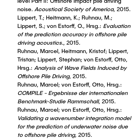
level Part II: Offshore impact pile driving
noise.
Acoustical Society of America
, 2015.
Lippert, T.; Heitmann, K.; Ruhnau, M.;
Lippert, S.; von Estorff, O., Hrsg.:
Evaluation
of the prediction accuracy in offshore pile
driving acoustics.
, 2015.
Ruhnau, Marcel, Heitmann, Kristof; Lippert,
Tristan; Lippert, Stephan; von Estorff, Otto,
Hrsg.:
Analysis of Wave Fields Induced by
Offshore Pile Driving
, 2015.
Ruhnau, Marcel; von Estorff, Otto, Hrsg.:
COMPILE - Ergebnisse der internationalen
Benchmark-Studie Rammschall
, 2015.
Ruhnau, Marcel; von Estorff, Otto, Hrsg.:
Validating a wavenumber integration model
for the prediction of underwater noise due
to offshore pile driving
, 2015.