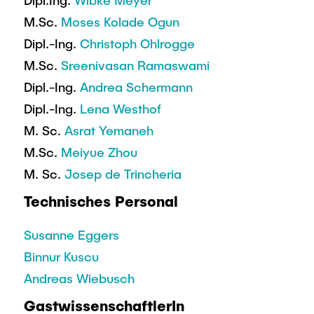
Dipl.Ing.
Wibke Meyer
M.Sc.
Moses Kolade Ogun
Dipl.-Ing.
Christoph Ohlrogge
M.Sc.
Sreenivasan Ramaswami
Dipl.-Ing.
Andrea Schermann
Dipl.-Ing.
Lena Westhof
M. Sc.
Asrat Yemaneh
M.Sc.
Meiyue Zhou
M. Sc.
Josep de Trincheria
Technisches Personal
Susanne Eggers
Binnur Kuscu
Andreas Wiebusch
GastwissenschaftlerIn