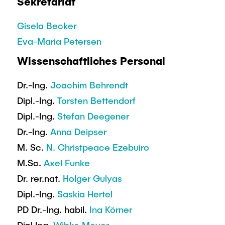
Sekretariat
Gisela Becker
Eva-Maria Petersen
Wissenschaftliches Personal
Dr.-Ing.
Joachim Behrendt
Dipl.-Ing.
Torsten Bettendorf
Dipl.-Ing.
Stefan Deegener
Dr.-Ing.
Anna Deipser
M. Sc.
N. Christpeace Ezebuiro
M.Sc.
Axel Funke
Dr. rer.nat.
Holger Gulyas
Dipl.-Ing.
Saskia Hertel
PD Dr.-Ing. habil.
Ina Körner