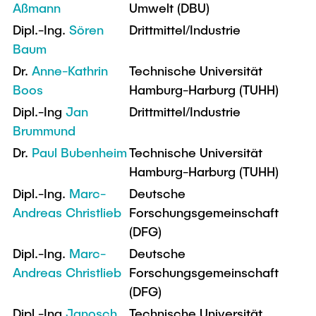
Aßmann
Umwelt (DBU)
Dipl.-Ing.
Sören
Drittmittel/Industrie
Baum
Dr.
Anne-Kathrin
Technische Universität
Boos
Hamburg-Harburg (TUHH)
Dipl.-Ing
Jan
Drittmittel/Industrie
Brummund
Dr.
Paul Bubenheim
Technische Universität
Hamburg-Harburg (TUHH)
Dipl.-Ing.
Marc-
Deutsche
Andreas Christlieb
Forschungsgemeinschaft
(DFG)
Dipl.-Ing.
Marc-
Deutsche
Andreas Christlieb
Forschungsgemeinschaft
(DFG)
Dipl.-Ing
Janosch
Technische Universität