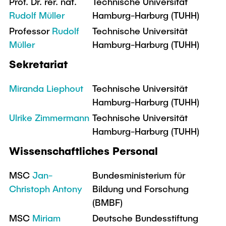
Intern
Prof. Dr. rer. nat.
Technische Universität
Lehre und Lernen
Interdisziplinärer Workshop des FSP
Rudolf Müller
Hamburg-Harburg (TUHH)
Forschung und Institute
„Biobasierte Prozesse und
Best Practices Lehre
Professor
Rudolf
Technische Universität
Reaktortechnologien“
Hochschuldidaktik - ZLL
Studienbereich FIT
Müller
Hamburg-Harburg (TUHH)
LearnING Center
Sekretariat
Lehre im europäischen Verbund (ECIU)
Miranda Liephout
Technische Universität
WorkINGLab / Makerspace
Hamburg-Harburg (TUHH)
Institute im Überblick
Ulrike Zimmermann
Technische Universität
Hamburg-Harburg (TUHH)
Wissenschaftliches Personal
MSC
Jan-
Bundesministerium für
Christoph Antony
Bildung und Forschung
(BMBF)
MSC
Miriam
Deutsche Bundesstiftung