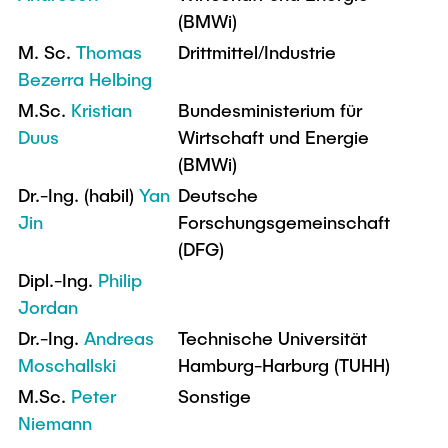
Intern
Lehre und Lernen
Interdisziplinärer Workshop des FSP
(BMWi)
Forschung und Institute
„Biobasierte Prozesse und
Best Practices Lehre
M. Sc.
Thomas
Drittmittel/Industrie
Reaktortechnologien“
Hochschuldidaktik - ZLL
Bezerra Helbing
Studienbereich FIT
M.Sc.
Kristian
Bundesministerium für
LearnING Center
Duus
Wirtschaft und Energie
Lehre im europäischen Verbund (ECIU)
(BMWi)
WorkINGLab / Makerspace
Dr.-Ing. (habil)
Yan
Deutsche
Jin
Forschungsgemeinschaft
Institute im Überblick
(DFG)
Dipl.-Ing.
Philip
Jordan
Dr.-Ing.
Andreas
Technische Universität
Moschallski
Hamburg-Harburg (TUHH)
M.Sc.
Peter
Sonstige
Niemann