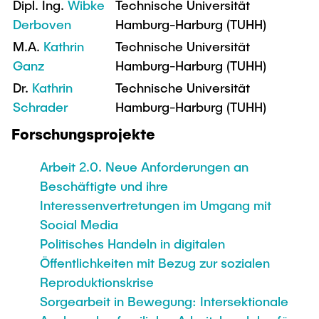
Intern
Lehre und Lernen
Dipl. Ing.
Wibke
Technische Universität
Interdisziplinärer Workshop des FSP
Derboven
Forschung und Institute
Hamburg-Harburg (TUHH)
„Biobasierte Prozesse und
Best Practices Lehre
M.A.
Kathrin
Technische Universität
Reaktortechnologien“
Hochschuldidaktik - ZLL
Studienbereich FIT
Ganz
Hamburg-Harburg (TUHH)
LearnING Center
Dr.
Kathrin
Technische Universität
Lehre im europäischen Verbund (ECIU)
Schrader
Hamburg-Harburg (TUHH)
WorkINGLab / Makerspace
Forschungsprojekte
Institute im Überblick
Arbeit 2.0. Neue Anforderungen an
Beschäftigte und ihre
Interessenvertretungen im Umgang mit
Social Media
Politisches Handeln in digitalen
Öffentlichkeiten mit Bezug zur sozialen
Reproduktionskrise
Sorgearbeit in Bewegung: Intersektionale