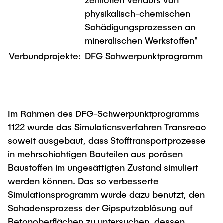
zeitlichen Verlaufs von
Intern
Lehre und Lernen
Interdisziplinärer Workshop des FSP
physikalisch-chemischen
Forschung und Institute
„Biobasierte Prozesse und
Best Practices Lehre
Schädigungsprozessen an
Reaktortechnologien“
Hochschuldidaktik - ZLL
mineralischen Werkstoffen"
Studienbereich FIT
Verbundprojekte:
LearnING Center
DFG Schwerpunktprogramm
Lehre im europäischen Verbund (ECIU)
WorkINGLab / Makerspace
Institute im Überblick
Im Rahmen des DFG-Schwerpunktprogramms
1122 wurde das Simulationsverfahren Transreac
soweit ausgebaut, dass Stofftransportprozesse
in mehrschichtigen Bauteilen aus porösen
Baustoffen im ungesättigten Zustand simuliert
werden können. Das so verbesserte
Simulationsprogramm wurde dazu benutzt, den
Schadensprozess der Gipsputzablösung auf
Betonoberflächen zu untersuchen, dessen