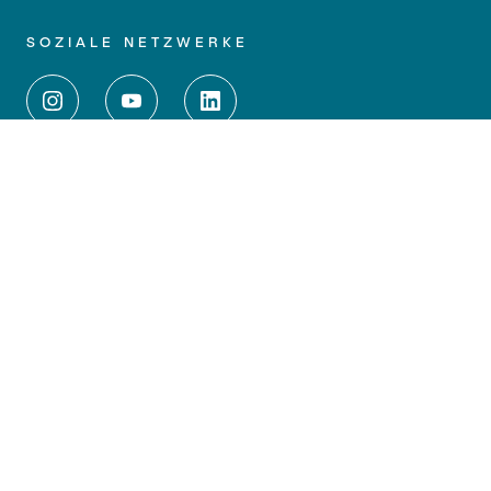
SOZIALE NETZWERKE
WEITERFÜHRENDE LINKS
Impressum
Datenschutz
Barrierefreiheit
Kontakt
Anfahrt
Medien und Presse