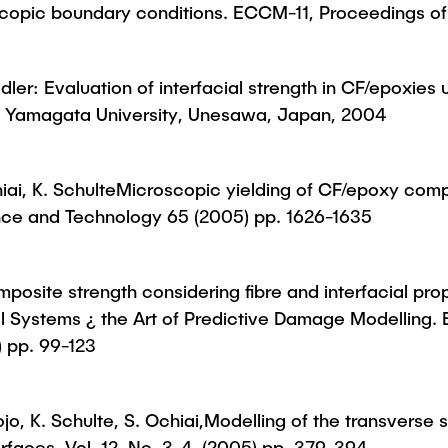
oscopic boundary conditions. ECCM-11, Proceedings 
dler: Evaluation of interfacial strength in CF/epoxies 
 Yamagata University, Unesawa, Japan, 2004
hiai, K. SchulteMicroscopic yielding of CF/epoxy comp
ence and Technology 65 (2005) pp. 1626-1635
mposite strength considering fibre and interfacial pro
 Systems ¿ the Art of Predictive Damage Modelling. E
 pp. 99-123
ojo, K. Schulte, S. Ochiai,Modelling of the transverse
faces, Vol. 12, No. 3-4, (2005) pp. 379-394