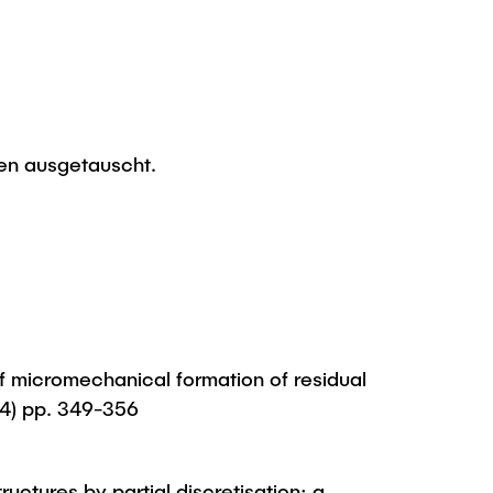
en ausgetauscht.
of micromechanical formation of residual
004) pp. 349-356
tructures by partial discretisation: a