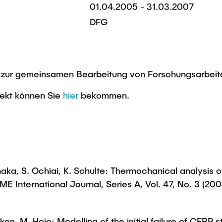
01.04.2005 - 31.03.2007
DFG
zur gemeinsamen Bearbeitung von Forschungsarbeit
jekt können Sie
hier
bekommen.
naka, S. Ochiai, K. Schulte: Thermochanical analysis 
JSME International Journal, Series A, Vol. 47, No. 3 (2
nken, M. Hojo: Modelling of the initial failure of CFRP s