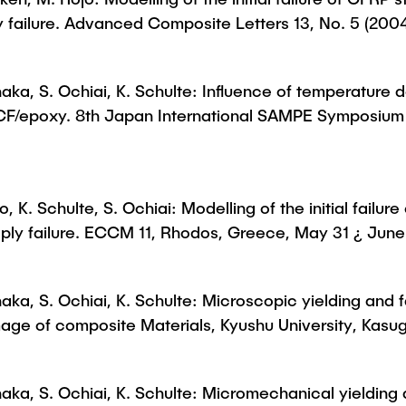
y failure. Advanced Composite Letters 13, No. 5 (200
naka, S. Ochiai, K. Schulte: Influence of temperature 
 in CF/epoxy. 8th Japan International SAMPE Symposium
, K. Schulte, S. Ochiai: Modelling of the initial failur
 ply failure. ECCM 11, Rhodos, Greece, May 31 ¿ Jun
anaka, S. Ochiai, K. Schulte: Microscopic yielding an
e of composite Materials, Kyushu University, Kasuga
naka, S. Ochiai, K. Schulte: Micromechanical yielding