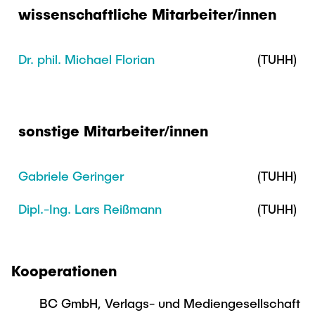
Intern
Lehre und Lernen
Interdisziplinärer Workshop des FSP
wissenschaftliche Mitarbeiter/innen
Forschung und Institute
„Biobasierte Prozesse und
Best Practices Lehre
Reaktortechnologien“
Hochschuldidaktik - ZLL
Dr. phil. Michael Florian
(TUHH)
Studienbereich FIT
LearnING Center
Lehre im europäischen Verbund (ECIU)
WorkINGLab / Makerspace
sonstige Mitarbeiter/innen
Institute im Überblick
Gabriele Geringer
(TUHH)
Dipl.-Ing. Lars Reißmann
(TUHH)
Kooperationen
BC GmbH, Verlags- und Mediengesellschaft