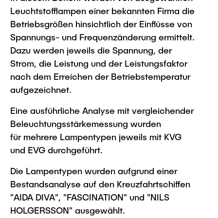
Intern
Lehre und Lernen
Interdisziplinärer Workshop des FSP
Leuchtstofflampen einer bekannten Firma die
Forschung und Institute
„Biobasierte Prozesse und
Best Practices Lehre
Betriebsgrößen hinsichtlich der Einflüsse von
Reaktortechnologien“
Spannungs- und Frequenzänderung ermittelt.
Hochschuldidaktik - ZLL
Studienbereich FIT
Dazu werden jeweils die Spannung, der
LearnING Center
Strom, die Leistung und der Leistungsfaktor
Lehre im europäischen Verbund (ECIU)
nach dem Erreichen der Betriebstemperatur
WorkINGLab / Makerspace
aufgezeichnet.
Institute im Überblick
Eine ausführliche Analyse mit vergleichender
Beleuchtungsstärkemessung wurden
für mehrere Lampentypen jeweils mit KVG
und EVG durchgeführt.
Die Lampentypen wurden aufgrund einer
Bestandsanalyse auf den Kreuzfahrtschiffen
"AIDA DIVA", "FASCINATION" und "NILS
HOLGERSSON" ausgewählt.