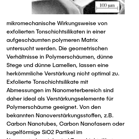
Intern
Lehre und Lernen
Interdisziplinärer Workshop des FSP
Forschung und Institute
„Biobasierte Prozesse und
Best Practices Lehre
Reaktortechnologien“
mikromechanische Wirkungsweise von
Hochschuldidaktik - ZLL
Studienbereich FIT
exfolierten Tonschichtsilikaten in einer
LearnING Center
aufgeschäumten polymeren Matrix
Lehre im europäischen Verbund (ECIU)
untersucht werden. Die geometrischen
WorkINGLab / Makerspace
Verhältnisse in Polymerschäumen, dünne
Stege und dünne Lamellen, lassen eine
Institute im Überblick
herkömmliche Verstärkung nicht optimal zu.
Exfolierte Tonschichtsilikate mit
Abmessungen im Nanometerbereich sind
daher ideal als Verstärkungselemente für
Polymerschäume geeignet. Von den
bekannten Nanoverstärkungsstoffen, z.B.
Carbon Nanotubes, Carbon Nanofasern oder
kugelförmige SiO2 Partikel im