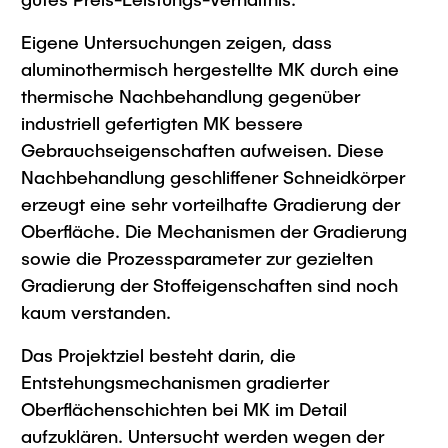
Intern
Lehre und Lernen
Interdisziplinärer Workshop des FSP
Forschung und Institute
Eigene Untersuchungen zeigen, dass
„Biobasierte Prozesse und
Best Practices Lehre
aluminothermisch hergestellte MK durch eine
Reaktortechnologien“
Hochschuldidaktik - ZLL
Studienbereich FIT
thermische Nachbehandlung gegenüber
LearnING Center
industriell gefertigten MK bessere
Lehre im europäischen Verbund (ECIU)
Gebrauchseigenschaften aufweisen. Diese
Nachbehandlung geschliffener Schneidkörper
WorkINGLab / Makerspace
erzeugt eine sehr vorteilhafte Gradierung der
Institute im Überblick
Oberfläche. Die Mechanismen der Gradierung
sowie die Prozessparameter zur gezielten
Gradierung der Stoffeigenschaften sind noch
kaum verstanden.
Das Projektziel besteht darin, die
Entstehungsmechanismen gradierter
Oberflächenschichten bei MK im Detail
aufzuklären. Untersucht werden wegen der