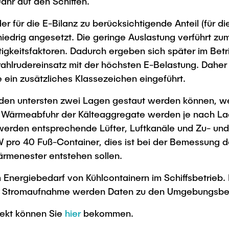
ahr auf den Schiffen.
 für die E-Bilanz zu berücksichtigende Anteil (für di
niedrig angesetzt. Die geringe Auslastung verführt zu
tigkeitsfaktoren. Dadurch ergeben sich später im Betr
rahlrudereinsatz mit der höchsten E-Belastung. Dahe
 ein zusätzliches Klassezeichen eingeführt.
 in den untersten zwei Lagen gestaut werden können,
Zur Wärmeabfuhr der Kälteaggregate werden je nach 
werden entsprechende Lüfter, Luftkanäle und Zu- und
 kW pro 40 Fuß-Container, dies ist bei der Bemessung 
Wärmenester entstehen sollen.
m Energiebedarf von Kühlcontainern im Schiffsbetrie
er Stromaufnahme werden Daten zu den Umgebungsbed
jekt können Sie
hier
bekommen.