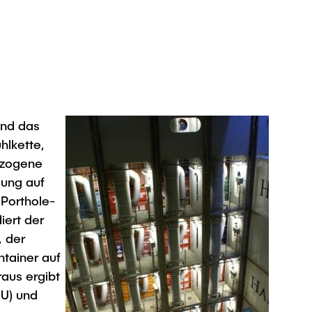
und das
hlkette,
ezogene
lung auf
 Porthole-
iert der
, der
ntainer auf
raus ergibt
EU) und