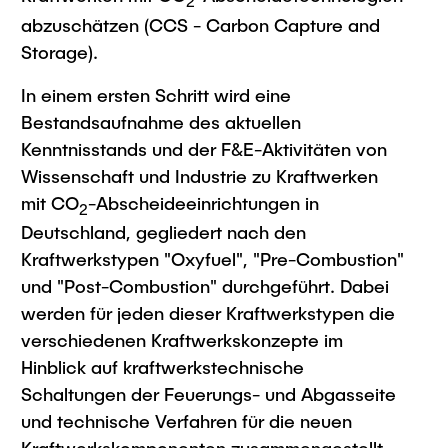
Intern
2
Lehre und Lernen
Interdisziplinärer Workshop des FSP
abzuschätzen (CCS - Carbon Capture and
Forschung und Institute
„Biobasierte Prozesse und
Best Practices Lehre
Storage).
Reaktortechnologien“
Hochschuldidaktik - ZLL
Studienbereich FIT
In einem ersten Schritt wird eine
LearnING Center
Bestandsaufnahme des aktuellen
Lehre im europäischen Verbund (ECIU)
Kenntnisstands und der F&E-Aktivitäten von
Wissenschaft und Industrie zu Kraftwerken
WorkINGLab / Makerspace
mit CO
-Abscheideeinrichtungen in
2
Institute im Überblick
Deutschland, gegliedert nach den
Kraftwerkstypen "Oxyfuel", "Pre-Combustion"
und "Post-Combustion" durchgeführt. Dabei
werden für jeden dieser Kraftwerkstypen die
verschiedenen Kraftwerkskonzepte im
Hinblick auf kraftwerkstechnische
Schaltungen der Feuerungs- und Abgasseite
und technische Verfahren für die neuen