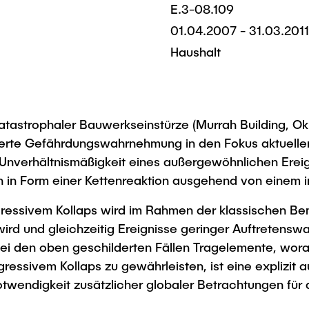
E.3-08.109
01.04.2007 - 31.03.2011
Haushalt
atastrophaler Bauwerkseinstürze (Murrah Building, O
isierte Gefährdungswahrnehmung in den Fokus aktuell
ie Unverhältnismäßigkeit eines außergewöhnlichen Ere
in Form einer Kettenreaktion ausgehend von einem ini
gressivem Kollaps wird im Rahmen der klassischen Be
ird und gleichzeitig Ereignisse geringer Auftretensw
i den oben geschilderten Fällen Tragelemente, worau
essivem Kollaps zu gewährleisten, ist eine explizit 
Notwendigkeit zusätzlicher globaler Betrachtungen für