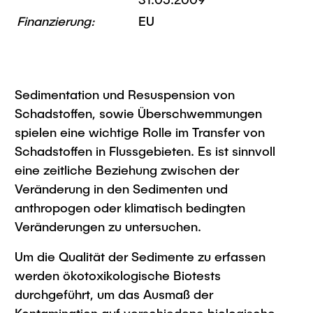
Intern
Lehre und Lernen
Interdisziplinärer Workshop des FSP
Finanzierung:
EU
Forschung und Institute
„Biobasierte Prozesse und
Best Practices Lehre
Reaktortechnologien“
Hochschuldidaktik - ZLL
Studienbereich FIT
LearnING Center
Sedimentation und Resuspension von
Lehre im europäischen Verbund (ECIU)
Schadstoffen, sowie Überschwemmungen
WorkINGLab / Makerspace
spielen eine wichtige Rolle im Transfer von
Schadstoffen in Flussgebieten. Es ist sinnvoll
Institute im Überblick
eine zeitliche Beziehung zwischen der
Veränderung in den Sedimenten und
anthropogen oder klimatisch bedingten
Veränderungen zu untersuchen.
Um die Qualität der Sedimente zu erfassen
werden ökotoxikologische Biotests
durchgeführt, um das Ausmaß der