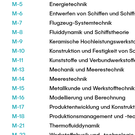
M-5
Energietechnik
M-6
Entwerfen von Schiffen und Schiff
M-7
Flugzeug-Systemtechnik
M-8
Fluiddynamik und Schiffstheorie
M-9
Keramische Hochleistungswerksto
M-10
Konstruktion und Festigkeit von Sc
M-11
Kunststoffe und Verbundwerkstoff
M-13
Mechanik und Meerestechnik
M-14
Meerestechnik
M-15
Metallkunde und Werkstofftechnik
M-16
Modellierung und Berechnung
M-17
Produktentwicklung und Konstrukt
M-18
Produktionsmanagement und -tec
M-21
Thermofluiddynamik
M-22
Werkstoffphysik und -technologie