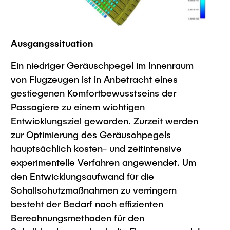
Intern
Lehre und Lernen
Interdisziplinärer Workshop des FSP
Forschung und Institute
„Biobasierte Prozesse und
Best Practices Lehre
Reaktortechnologien“
Hochschuldidaktik - ZLL
Ausgangssituation
Studienbereich FIT
LearnING Center
Ein niedriger Geräuschpegel im Innenraum
Lehre im europäischen Verbund (ECIU)
von Flugzeugen ist in Anbetracht eines
WorkINGLab / Makerspace
gestiegenen Komfortbewusstseins der
Passagiere zu einem wichtigen
Institute im Überblick
Entwicklungsziel geworden. Zurzeit werden
zur Optimierung des Geräuschpegels
hauptsächlich kosten- und zeitintensive
experimentelle Verfahren angewendet. Um
den Entwicklungsaufwand für die
Schallschutzmaßnahmen zu verringern
besteht der Bedarf nach effizienten
Berechnungsmethoden für den