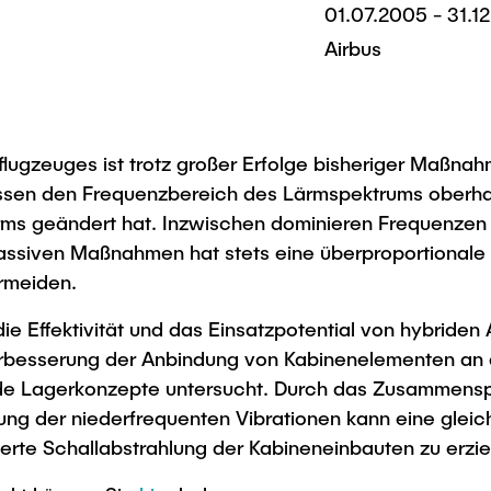
01.07.2005 - 31.1
Airbus
lugzeuges ist trotz großer Erfolge bisheriger Maßnah
sen den Frequenzbereich des Lärmspektrums oberhalb
lärms geändert hat. Inzwischen dominieren Frequenze
 passiven Maßnahmen hat stets eine überproportional
rmeiden.
ie Effektivität und das Einsatzpotential von hybriden
besserung der Anbindung von Kabinenelementen an di
de Lagerkonzepte untersucht. Durch das Zusammenspi
sung der niederfrequenten Vibrationen kann eine gle
erte Schallabstrahlung der Kabineneinbauten zu erzie