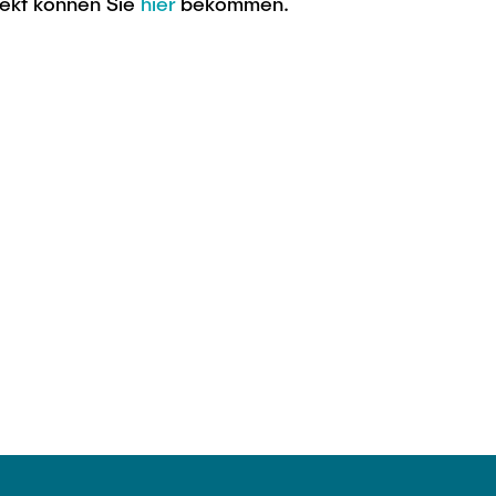
jekt können Sie
hier
bekommen.