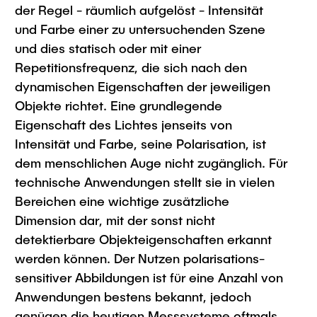
Intern
Lehre und Lernen
der Regel - räumlich aufgelöst - Intensität
Interdisziplinärer Workshop des FSP
Forschung und Institute
und Farbe einer zu untersuchenden Szene
„Biobasierte Prozesse und
Best Practices Lehre
und dies statisch oder mit einer
Reaktortechnologien“
Hochschuldidaktik - ZLL
Studienbereich FIT
Repetitionsfrequenz, die sich nach den
LearnING Center
dynamischen Eigenschaften der jeweiligen
Lehre im europäischen Verbund (ECIU)
Objekte richtet. Eine grundlegende
Eigenschaft des Lichtes jenseits von
WorkINGLab / Makerspace
Intensität und Farbe, seine Polarisation, ist
Institute im Überblick
dem menschlichen Auge nicht zugänglich. Für
technische Anwendungen stellt sie in vielen
Bereichen eine wichtige zusätzliche
Dimension dar, mit der sonst nicht
detektierbare Objekteigenschaften erkannt
werden können. Der Nutzen polarisations-
sensitiver Abbildungen ist für eine Anzahl von
Anwendungen bestens bekannt, jedoch
genügen die heutigen Messsysteme oftmals